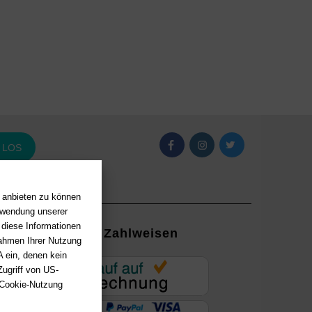
LOS
n anbieten zu können
erwendung unserer
 diese Informationen
Zahlweisen
Rahmen Ihrer Nutzung
 ein, denen kein
EUR
ugriff von US-
 Cookie-Nutzung
ung mit