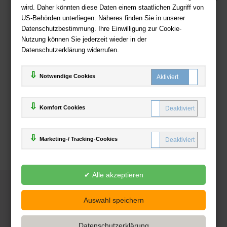
wird. Daher könnten diese Daten einem staatlichen Zugriff von
US-Behörden unterliegen. Näheres finden Sie in unserer
Zahlweisen
Datenschutzbestimmung. Ihre Einwilligung zur Cookie-
Nutzung können Sie jederzeit wieder in der
Datenschutzerklärung widerrufen.
Notwendige Cookies
Komfort Cookies
Marketing-/ Tracking-Cookies
© 2025
Deutsche-Buchhandlung.de
www.deutsche-buchhandlung.de ist ein Angebot der
KAUF
save
Handelsgesellschaft mbH
Powered by Inooga