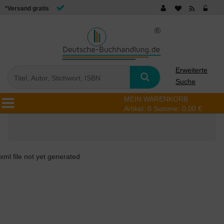
*Versand gratis
Erweiterte
Suche
MEIN WARENKORB
Artikel:
0
Summe:
0,00 €
xml file not yet generated