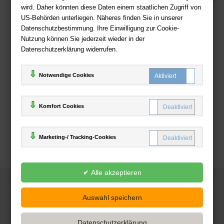
wird. Daher könnten diese Daten einem staatlichen Zugriff von
US-Behörden unterliegen. Näheres finden Sie in unserer
Zahlweisen
Datenschutzbestimmung. Ihre Einwilligung zur Cookie-
Nutzung können Sie jederzeit wieder in der
Datenschutzerklärung widerrufen.
Notwendige Cookies
Komfort Cookies
Marketing-/ Tracking-Cookies
© 2025
Deutsche-Buchhandlung.de
www.deutsche-buchhandlung.de ist ein Angebot der
KAUF
save
Handelsgesellschaft mbH
Powered by Inooga