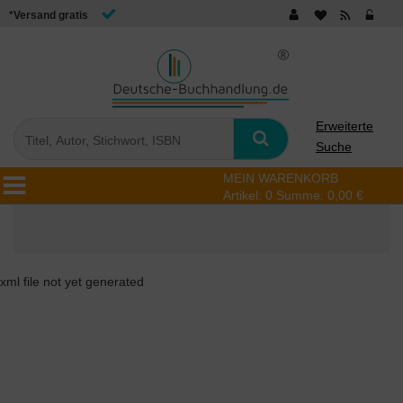
*Versand gratis
Erweiterte
Suche
MEIN WARENKORB
Artikel:
0
Summe:
0,00 €
xml file not yet generated