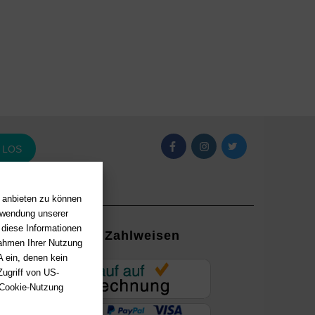
LOS
n anbieten zu können
erwendung unserer
 diese Informationen
Zahlweisen
Rahmen Ihrer Nutzung
 ein, denen kein
EUR
ugriff von US-
 Cookie-Nutzung
ung mit