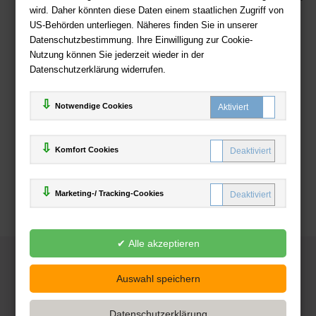
wird. Daher könnten diese Daten einem staatlichen Zugriff von
US-Behörden unterliegen. Näheres finden Sie in unserer
Zahlweisen
Datenschutzbestimmung. Ihre Einwilligung zur Cookie-
Nutzung können Sie jederzeit wieder in der
Datenschutzerklärung widerrufen.
Notwendige Cookies
Komfort Cookies
Marketing-/ Tracking-Cookies
© 2025
Deutsche-Buchhandlung.de
www.deutsche-buchhandlung.de ist ein Angebot der
KAUF
save
Handelsgesellschaft mbH
Powered by Inooga