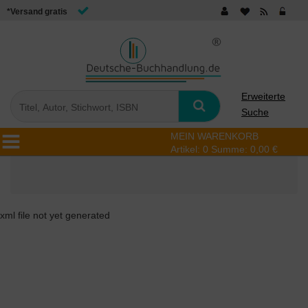
*Versand gratis
Erweiterte
Suche
MEIN WARENKORB
Artikel:
0
Summe:
0,00 €
xml file not yet generated