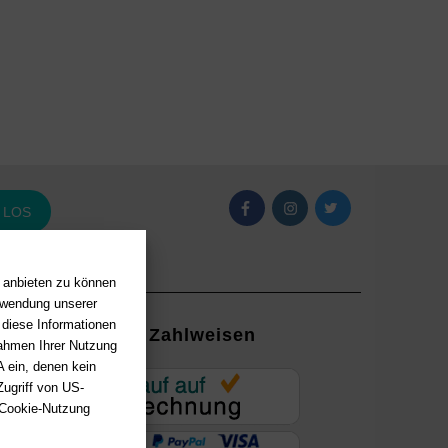
LOS
n anbieten zu können
erwendung unserer
 diese Informationen
Zahlweisen
Rahmen Ihrer Nutzung
 ein, denen kein
EUR
ugriff von US-
 Cookie-Nutzung
ung mit