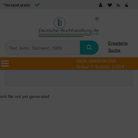
*Versand gratis
Erweiterte
Suche
MEIN WARENKORB
Artikel:
0
Summe:
0,00 €
xml file not yet generated