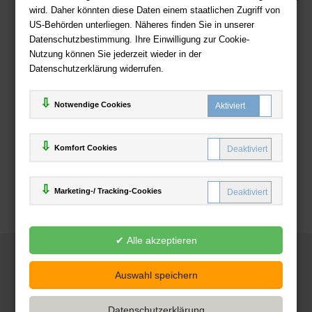
wird. Daher könnten diese Daten einem staatlichen Zugriff von
US-Behörden unterliegen. Näheres finden Sie in unserer
Zahlweisen
Datenschutzbestimmung. Ihre Einwilligung zur Cookie-
Nutzung können Sie jederzeit wieder in der
Datenschutzerklärung widerrufen.
Notwendige Cookies
Komfort Cookies
Marketing-/ Tracking-Cookies
© 2025
Deutsche-Buchhandlung.de
www.deutsche-buchhandlung.de ist ein Angebot der
KAUF
save
Handelsgesellschaft mbH
Powered by Inooga