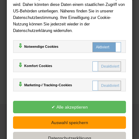
wird. Daher könnten diese Daten einem staatlichen Zugriff von
US-Behörden unterliegen. Näheres finden Sie in unserer
Zahlweisen
Datenschutzbestimmung. Ihre Einwilligung zur Cookie-
Nutzung können Sie jederzeit wieder in der
Datenschutzerklärung widerrufen.
Notwendige Cookies
Komfort Cookies
Marketing-/ Tracking-Cookies
© 2025
Deutsche-Buchhandlung.de
www.deutsche-buchhandlung.de ist ein Angebot der
KAUF
save
Handelsgesellschaft mbH
Powered by Inooga