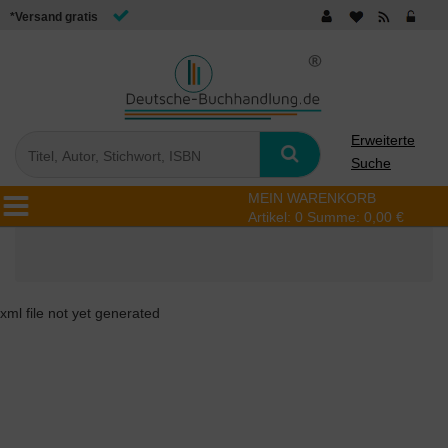
*Versand gratis
Erweiterte
Suche
MEIN WARENKORB
Artikel:
0
Summe:
0,00 €
xml file not yet generated