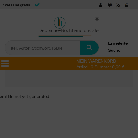
*Versand gratis
Erweiterte
Suche
MEIN WARENKORB
Artikel:
0
Summe:
0,00 €
xml file not yet generated