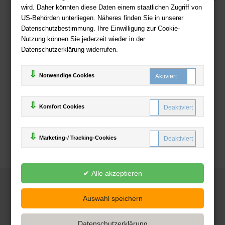
wird. Daher könnten diese Daten einem staatlichen Zugriff von
US-Behörden unterliegen. Näheres finden Sie in unserer
Zahlweisen
Datenschutzbestimmung. Ihre Einwilligung zur Cookie-
Nutzung können Sie jederzeit wieder in der
Datenschutzerklärung widerrufen.
Notwendige Cookies
Komfort Cookies
Marketing-/ Tracking-Cookies
© 2025
Deutsche-Buchhandlung.de
www.deutsche-buchhandlung.de ist ein Angebot der
KAUF
save
Handelsgesellschaft mbH
Powered by Inooga