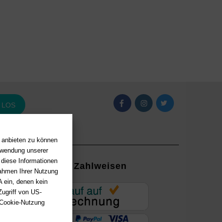
LOS
n anbieten zu können
erwendung unserer
 diese Informationen
Zahlweisen
Rahmen Ihrer Nutzung
 ein, denen kein
EUR
ugriff von US-
 Cookie-Nutzung
ung mit