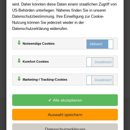
wird. Daher könnten diese Daten einem staatlichen Zugriff von
US-Behörden unterliegen. Näheres finden Sie in unserer
Zahlweisen
Datenschutzbestimmung. Ihre Einwilligung zur Cookie-
Nutzung können Sie jederzeit wieder in der
Datenschutzerklärung widerrufen.
Notwendige Cookies
Komfort Cookies
Marketing-/ Tracking-Cookies
© 2025
Deutsche-Buchhandlung.de
www.deutsche-buchhandlung.de ist ein Angebot der
KAUF
save
Handelsgesellschaft mbH
Powered by Inooga