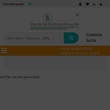
*Versand gratis
Erweiterte
Suche
MEIN WARENKORB
Artikel:
0
Summe:
0,00 €
xml file not yet generated