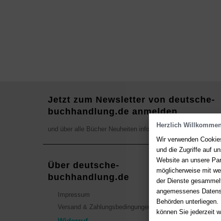
Jetzt zum Newsletter von deutsche-
buchhandlung.de anmelden
Herzlich Willkommen
und über alle Bücher Neuheiten informieren
Wir verwenden Cookies
und die Zugriffe auf 
Website an unsere Par
Über deutsche-
Kont
möglicherweise mit we
buchhandlung.de
der Dienste gesammelt
Sie hab
angemessenes Datensch
Impressum
Antworte
Behörden unterliegen.
Versand & Zahlungsbedingungen
können Sie jederzeit w
Fragen p
Widerruf