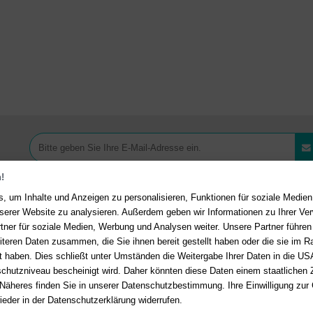
!
, um Inhalte und Anzeigen zu personalisieren, Funktionen für soziale Medie
unserer Website zu analysieren. Außerdem geben wir Informationen zu Ihrer V
tner für soziale Medien, Werbung und Analysen weiter. Unsere Partner führen
Ihre Vorteile bei uns
akt
iteren Daten zusammen, die Sie ihnen bereit gestellt haben oder die sie im 
 haben. Dies schließt unter Umständen die Weitergabe Ihrer Daten in die USA
Kostenloser Versand ab 36,- 
en Fragen?
Hier finden Sie
utzniveau bescheinigt wird. Daher könnten diese Daten einem staatlichen Z
Bestellwert
n auf häufig gestellte Fragen.
 Näheres finden Sie in unserer Datenschutzbestimmung. Ihre Einwilligung zur
Sicherer Online Shop und Zahl
ieder in der Datenschutzerklärung widerrufen.
er E-Mail:
service@deutsche-
SSL-Verschlüsselung