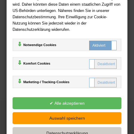
wird. Daher könnten diese Daten einem staatlichen Zugriff von
US-Behörden unterliegen. Näheres finden Sie in unserer
Zahlweisen
Datenschutzbestimmung. Ihre Einwilligung zur Cookie-
Nutzung können Sie jederzeit wieder in der
Datenschutzerklärung widerrufen.
Notwendige Cookies
Komfort Cookies
Marketing-/ Tracking-Cookies
© 2025
Deutsche-Buchhandlung.de
www.deutsche-buchhandlung.de ist ein Angebot der
KAUF
save
Handelsgesellschaft mbH
Powered by Inooga