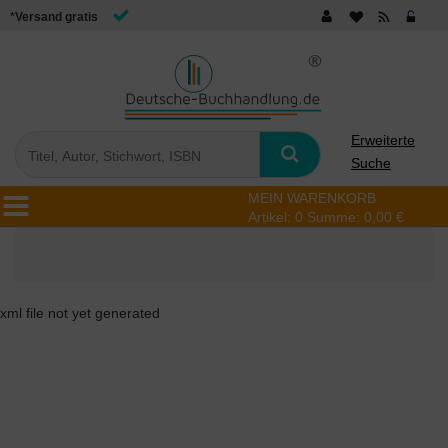
*Versand gratis
Erweiterte
Suche
MEIN WARENKORB
Artikel:
0
Summe:
0,00 €
xml file not yet generated