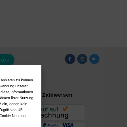
LOS
n anbieten zu können
erwendung unserer
 diese Informationen
Zahlweisen
Rahmen Ihrer Nutzung
 ein, denen kein
EUR
ugriff von US-
 Cookie-Nutzung
ung mit