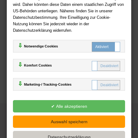
wird. Daher könnten diese Daten einem staatlichen Zugriff von
US-Behörden unterliegen. Näheres finden Sie in unserer
Zahlweisen
Datenschutzbestimmung. Ihre Einwilligung zur Cookie-
Nutzung können Sie jederzeit wieder in der
Datenschutzerklärung widerrufen.
Notwendige Cookies
Komfort Cookies
Marketing-/ Tracking-Cookies
© 2025
Deutsche-Buchhandlung.de
www.deutsche-buchhandlung.de ist ein Angebot der
KAUF
save
Handelsgesellschaft mbH
Powered by Inooga