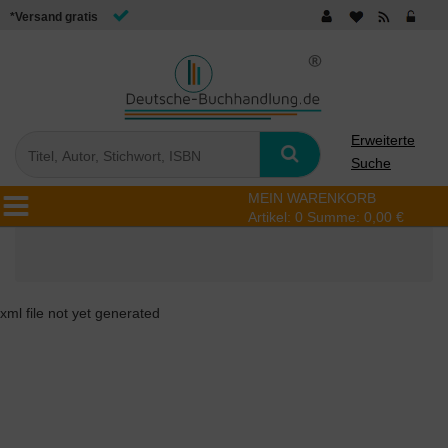
*Versand gratis
Erweiterte
Suche
MEIN WARENKORB
Artikel:
0
Summe:
0,00 €
xml file not yet generated