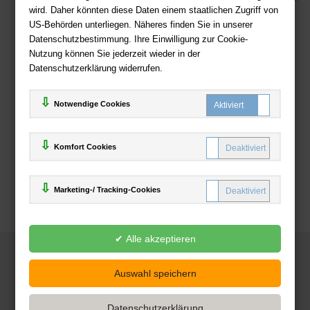
wird. Daher könnten diese Daten einem staatlichen Zugriff von
US-Behörden unterliegen. Näheres finden Sie in unserer
Zahlweisen
Datenschutzbestimmung. Ihre Einwilligung zur Cookie-
Nutzung können Sie jederzeit wieder in der
Datenschutzerklärung widerrufen.
Notwendige Cookies
Komfort Cookies
Marketing-/ Tracking-Cookies
© 2025
Deutsche-Buchhandlung.de
www.deutsche-buchhandlung.de ist ein Angebot der
KAUF
save
Handelsgesellschaft mbH
Powered by Inooga