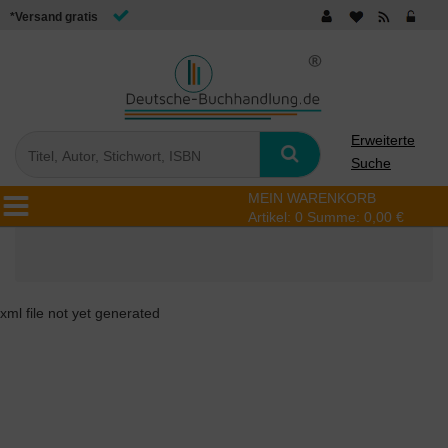
*Versand gratis
Erweiterte
Suche
MEIN WARENKORB
Artikel:
0
Summe:
0,00 €
xml file not yet generated