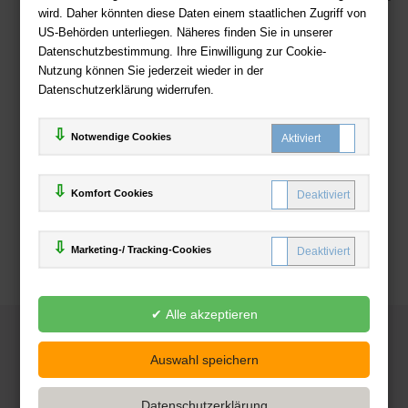
wird. Daher könnten diese Daten einem staatlichen Zugriff von
US-Behörden unterliegen. Näheres finden Sie in unserer
Zahlweisen
Datenschutzbestimmung. Ihre Einwilligung zur Cookie-
Nutzung können Sie jederzeit wieder in der
Datenschutzerklärung widerrufen.
Notwendige Cookies
Komfort Cookies
Marketing-/ Tracking-Cookies
© 2025
Deutsche-Buchhandlung.de
www.deutsche-buchhandlung.de ist ein Angebot der
KAUF
save
Handelsgesellschaft mbH
Powered by Inooga