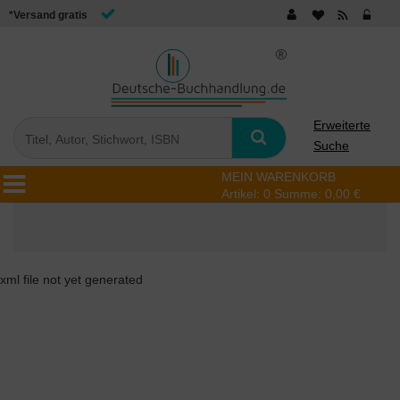
*Versand gratis
Erweiterte
Suche
MEIN WARENKORB
Artikel:
0
Summe:
0,00 €
xml file not yet generated