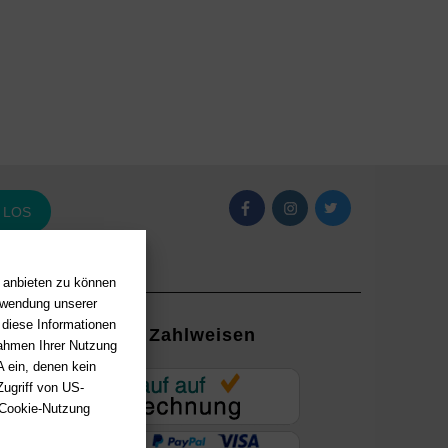
LOS
n anbieten zu können
erwendung unserer
 diese Informationen
Zahlweisen
Rahmen Ihrer Nutzung
 ein, denen kein
EUR
ugriff von US-
 Cookie-Nutzung
ung mit