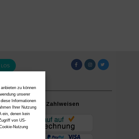
LOS
n anbieten zu können
erwendung unserer
 diese Informationen
Zahlweisen
Rahmen Ihrer Nutzung
 ein, denen kein
EUR
ugriff von US-
 Cookie-Nutzung
ung mit