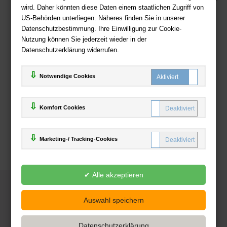
wird. Daher könnten diese Daten einem staatlichen Zugriff von
US-Behörden unterliegen. Näheres finden Sie in unserer
Zahlweisen
Datenschutzbestimmung. Ihre Einwilligung zur Cookie-
Nutzung können Sie jederzeit wieder in der
Datenschutzerklärung widerrufen.
Notwendige Cookies
Komfort Cookies
Marketing-/ Tracking-Cookies
© 2025
Deutsche-Buchhandlung.de
www.deutsche-buchhandlung.de ist ein Angebot der
KAUF
save
Handelsgesellschaft mbH
Powered by Inooga