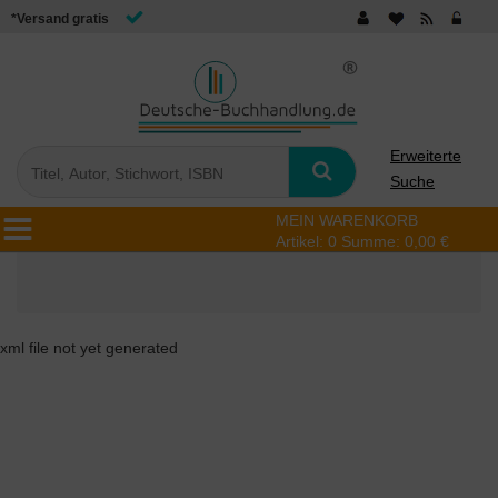
*Versand gratis
Erweiterte
Suche
MEIN WARENKORB
Artikel:
0
Summe:
0,00 €
xml file not yet generated