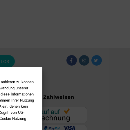
LOS
n anbieten zu können
erwendung unserer
 diese Informationen
Zahlweisen
Rahmen Ihrer Nutzung
 ein, denen kein
EUR
ugriff von US-
 Cookie-Nutzung
ung mit