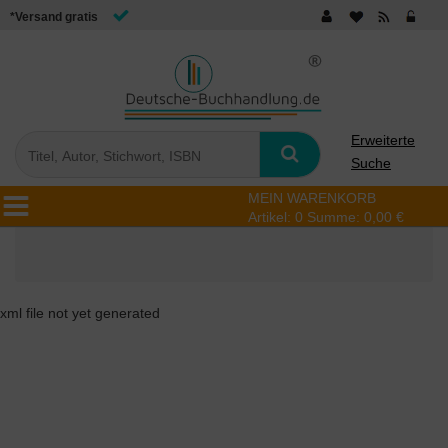
*Versand gratis
Erweiterte
Suche
MEIN WARENKORB
Artikel:
0
Summe:
0,00 €
xml file not yet generated