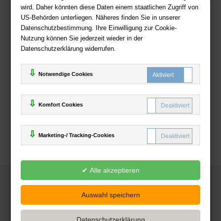
wird. Daher könnten diese Daten einem staatlichen Zugriff von
US-Behörden unterliegen. Näheres finden Sie in unserer
Zahlweisen
Datenschutzbestimmung. Ihre Einwilligung zur Cookie-
Nutzung können Sie jederzeit wieder in der
Datenschutzerklärung widerrufen.
Notwendige Cookies
Komfort Cookies
Marketing-/ Tracking-Cookies
© 2025
Deutsche-Buchhandlung.de
www.deutsche-buchhandlung.de ist ein Angebot der
KAUF
save
Handelsgesellschaft mbH
Powered by Inooga