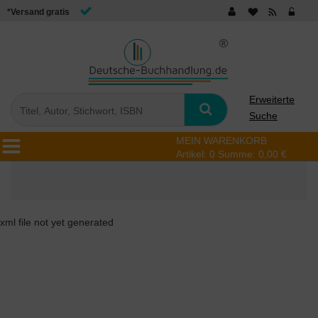
*Versand gratis
Erweiterte
Suche
MEIN WARENKORB
Artikel:
0
Summe:
0,00 €
xml file not yet generated