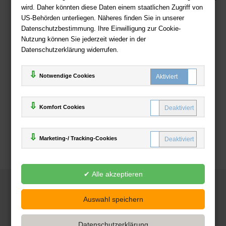
wird. Daher könnten diese Daten einem staatlichen Zugriff von
US-Behörden unterliegen. Näheres finden Sie in unserer
Zahlweisen
Datenschutzbestimmung. Ihre Einwilligung zur Cookie-
Nutzung können Sie jederzeit wieder in der
Datenschutzerklärung widerrufen.
Notwendige Cookies
Komfort Cookies
Marketing-/ Tracking-Cookies
© 2025
Deutsche-Buchhandlung.de
www.deutsche-buchhandlung.de ist ein Angebot der
KAUF
save
Handelsgesellschaft mbH
Powered by Inooga