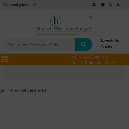
*Versand gratis
Erweiterte
Suche
MEIN WARENKORB
Artikel:
0
Summe:
0,00 €
xml file not yet generated