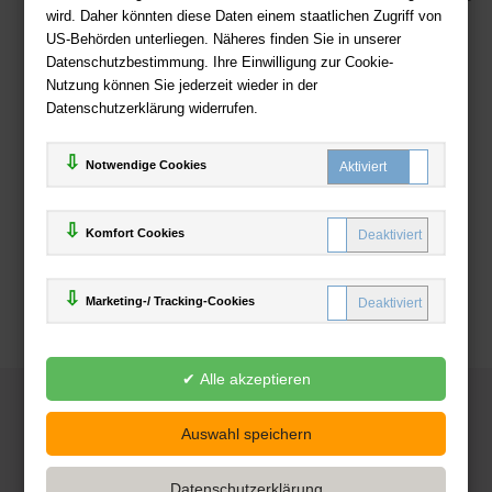
wird. Daher könnten diese Daten einem staatlichen Zugriff von
US-Behörden unterliegen. Näheres finden Sie in unserer
Zahlweisen
Datenschutzbestimmung. Ihre Einwilligung zur Cookie-
Nutzung können Sie jederzeit wieder in der
Datenschutzerklärung widerrufen.
Notwendige Cookies
Komfort Cookies
Marketing-/ Tracking-Cookies
© 2025
Deutsche-Buchhandlung.de
www.deutsche-buchhandlung.de ist ein Angebot der
KAUF
save
Handelsgesellschaft mbH
Powered by Inooga