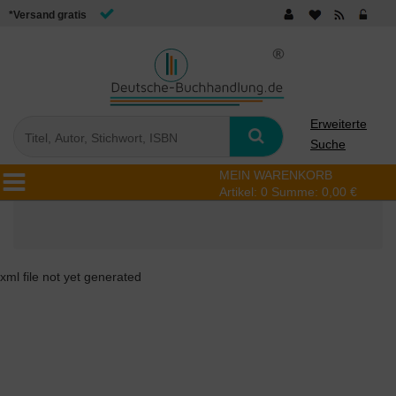
*Versand gratis
Erweiterte
Suche
MEIN WARENKORB
Artikel:
0
Summe:
0,00 €
xml file not yet generated