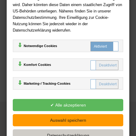
wird. Daher könnten diese Daten einem staatlichen Zugriff von
US-Behörden unterliegen. Näheres finden Sie in unserer
Zahlweisen
Datenschutzbestimmung. Ihre Einwilligung zur Cookie-
Nutzung können Sie jederzeit wieder in der
Datenschutzerklärung widerrufen.
Notwendige Cookies
Komfort Cookies
Marketing-/ Tracking-Cookies
© 2025
Deutsche-Buchhandlung.de
www.deutsche-buchhandlung.de ist ein Angebot der
KAUF
save
Handelsgesellschaft mbH
Powered by Inooga