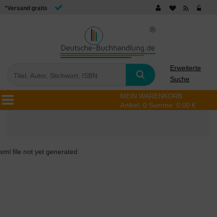
*Versand gratis
Erweiterte
Suche
MEIN WARENKORB
Artikel:
0
Summe:
0,00 €
xml file not yet generated