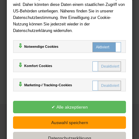
wird. Daher könnten diese Daten einem staatlichen Zugriff von
US-Behörden unterliegen. Näheres finden Sie in unserer
Zahlweisen
Datenschutzbestimmung. Ihre Einwilligung zur Cookie-
Nutzung können Sie jederzeit wieder in der
Datenschutzerklärung widerrufen.
Notwendige Cookies
Komfort Cookies
Marketing-/ Tracking-Cookies
© 2025
Deutsche-Buchhandlung.de
www.deutsche-buchhandlung.de ist ein Angebot der
KAUF
save
Handelsgesellschaft mbH
Powered by Inooga