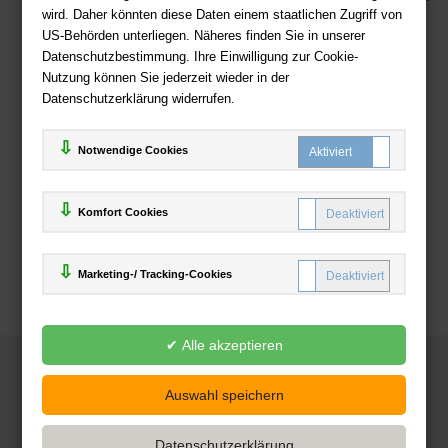
wird. Daher könnten diese Daten einem staatlichen Zugriff von
US-Behörden unterliegen. Näheres finden Sie in unserer
Zahlweisen
Datenschutzbestimmung. Ihre Einwilligung zur Cookie-
Nutzung können Sie jederzeit wieder in der
Datenschutzerklärung widerrufen.
Notwendige Cookies
Komfort Cookies
Marketing-/ Tracking-Cookies
© 2025
Deutsche-Buchhandlung.de
www.deutsche-buchhandlung.de ist ein Angebot der
KAUF
save
Handelsgesellschaft mbH
Powered by Inooga