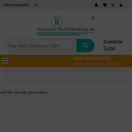
*Versand gratis
Erweiterte
Suche
MEIN WARENKORB
Artikel:
0
Summe:
0,00 €
xml file not yet generated