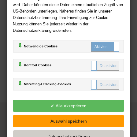
wird. Daher könnten diese Daten einem staatlichen Zugriff von
US-Behörden unterliegen. Näheres finden Sie in unserer
Zahlweisen
Datenschutzbestimmung. Ihre Einwilligung zur Cookie-
Nutzung können Sie jederzeit wieder in der
Datenschutzerklärung widerrufen.
Notwendige Cookies
Komfort Cookies
Marketing-/ Tracking-Cookies
© 2025
Deutsche-Buchhandlung.de
www.deutsche-buchhandlung.de ist ein Angebot der
KAUF
save
Handelsgesellschaft mbH
Powered by Inooga