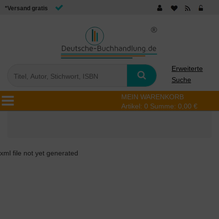
*Versand gratis
Erweiterte
Suche
MEIN WARENKORB
Artikel:
0
Summe:
0,00 €
xml file not yet generated