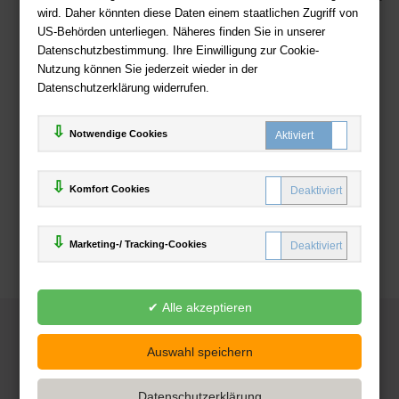
wird. Daher könnten diese Daten einem staatlichen Zugriff von
US-Behörden unterliegen. Näheres finden Sie in unserer
Zahlweisen
Datenschutzbestimmung. Ihre Einwilligung zur Cookie-
Nutzung können Sie jederzeit wieder in der
Datenschutzerklärung widerrufen.
Notwendige Cookies
Komfort Cookies
Marketing-/ Tracking-Cookies
© 2025
Deutsche-Buchhandlung.de
www.deutsche-buchhandlung.de ist ein Angebot der
KAUF
save
Handelsgesellschaft mbH
Powered by Inooga