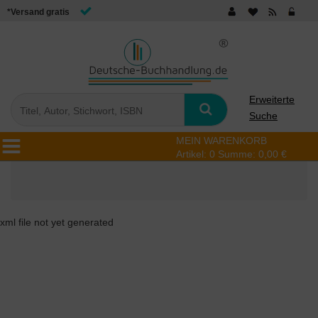
*Versand gratis
Erweiterte
Suche
MEIN WARENKORB
Artikel:
0
Summe:
0,00 €
xml file not yet generated