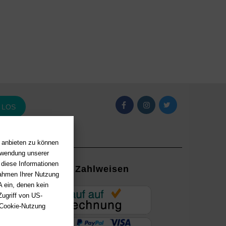
LOS
n anbieten zu können
erwendung unserer
 diese Informationen
Zahlweisen
Rahmen Ihrer Nutzung
 ein, denen kein
EUR
ugriff von US-
 Cookie-Nutzung
ung mit