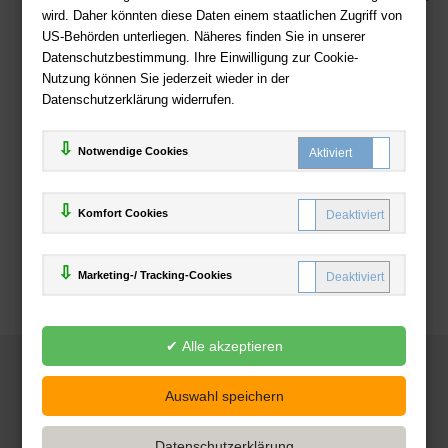
wird. Daher könnten diese Daten einem staatlichen Zugriff von
US-Behörden unterliegen. Näheres finden Sie in unserer
Zahlweisen
Datenschutzbestimmung. Ihre Einwilligung zur Cookie-
Nutzung können Sie jederzeit wieder in der
Datenschutzerklärung widerrufen.
Notwendige Cookies
Komfort Cookies
Marketing-/ Tracking-Cookies
© 2025
Deutsche-Buchhandlung.de
www.deutsche-buchhandlung.de ist ein Angebot der
KAUF
save
Handelsgesellschaft mbH
Powered by Inooga