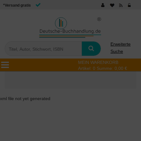
*Versand gratis
Erweiterte
Suche
MEIN WARENKORB
Artikel:
0
Summe:
0,00 €
xml file not yet generated