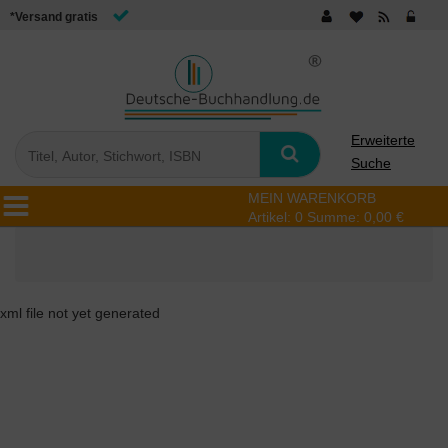
*Versand gratis
Erweiterte
Suche
MEIN WARENKORB
Artikel:
0
Summe:
0,00 €
xml file not yet generated