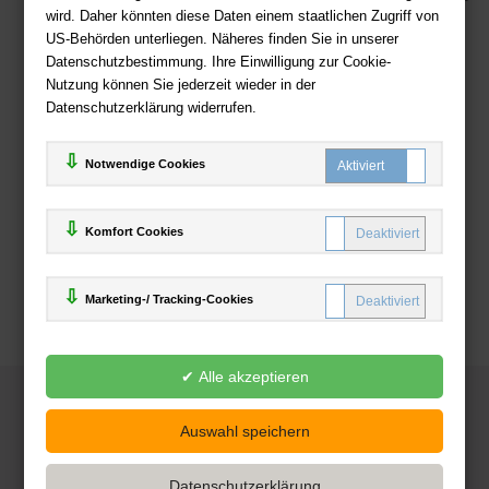
wird. Daher könnten diese Daten einem staatlichen Zugriff von
US-Behörden unterliegen. Näheres finden Sie in unserer
Zahlweisen
Datenschutzbestimmung. Ihre Einwilligung zur Cookie-
Nutzung können Sie jederzeit wieder in der
Datenschutzerklärung widerrufen.
Notwendige Cookies
Komfort Cookies
Marketing-/ Tracking-Cookies
© 2025
Deutsche-Buchhandlung.de
www.deutsche-buchhandlung.de ist ein Angebot der
KAUF
save
Handelsgesellschaft mbH
Powered by Inooga