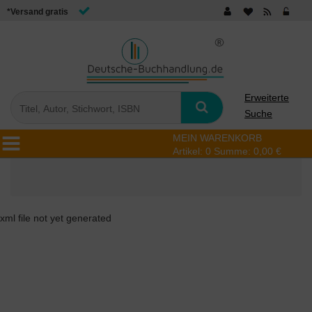
*Versand gratis
Erweiterte
Suche
MEIN WARENKORB
Artikel:
0
Summe:
0,00 €
xml file not yet generated