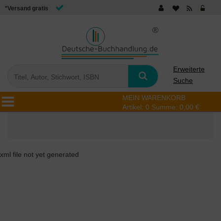
*Versand gratis
Erweiterte
Suche
MEIN WARENKORB
Artikel:
0
Summe:
0,00 €
xml file not yet generated