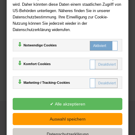
wird. Daher könnten diese Daten einem staatlichen Zugriff von
US-Behörden unterliegen. Näheres finden Sie in unserer
Zahlweisen
Datenschutzbestimmung. Ihre Einwilligung zur Cookie-
Nutzung können Sie jederzeit wieder in der
Datenschutzerklärung widerrufen.
Notwendige Cookies
Komfort Cookies
Marketing-/ Tracking-Cookies
© 2025
Deutsche-Buchhandlung.de
www.deutsche-buchhandlung.de ist ein Angebot der
KAUF
save
Handelsgesellschaft mbH
Powered by Inooga