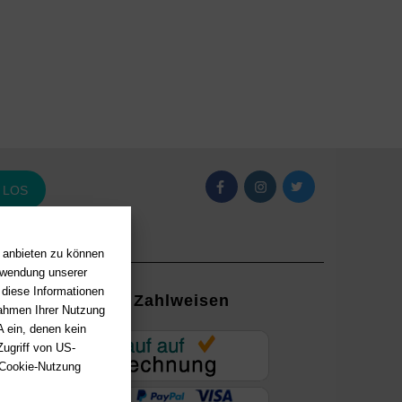
LOS
n anbieten zu können
erwendung unserer
 diese Informationen
Zahlweisen
Rahmen Ihrer Nutzung
 ein, denen kein
EUR
ugriff von US-
 Cookie-Nutzung
ung mit