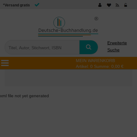
*Versand gratis
Erweiterte
Suche
MEIN WARENKORB
Artikel:
0
Summe:
0,00 €
xml file not yet generated