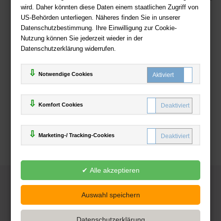
wird. Daher könnten diese Daten einem staatlichen Zugriff von
US-Behörden unterliegen. Näheres finden Sie in unserer
Zahlweisen
Datenschutzbestimmung. Ihre Einwilligung zur Cookie-
Nutzung können Sie jederzeit wieder in der
Datenschutzerklärung widerrufen.
Notwendige Cookies
Komfort Cookies
Marketing-/ Tracking-Cookies
© 2025
Deutsche-Buchhandlung.de
www.deutsche-buchhandlung.de ist ein Angebot der
KAUF
save
Handelsgesellschaft mbH
Powered by Inooga