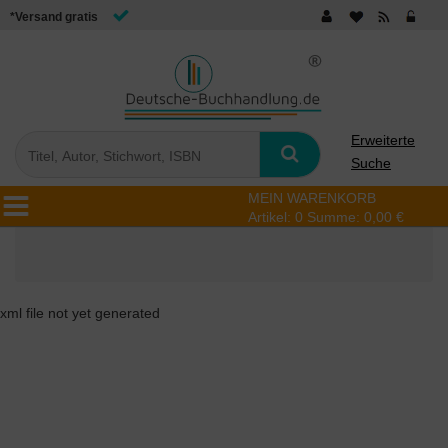
*Versand gratis
Erweiterte
Suche
MEIN WARENKORB
Artikel:
0
Summe:
0,00 €
xml file not yet generated