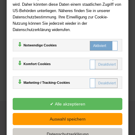
wird. Daher könnten diese Daten einem staatlichen Zugriff von
US-Behörden unterliegen. Näheres finden Sie in unserer
Zahlweisen
Datenschutzbestimmung. Ihre Einwilligung zur Cookie-
Nutzung können Sie jederzeit wieder in der
Datenschutzerklärung widerrufen.
Notwendige Cookies
Komfort Cookies
Marketing-/ Tracking-Cookies
© 2025
Deutsche-Buchhandlung.de
www.deutsche-buchhandlung.de ist ein Angebot der
KAUF
save
Handelsgesellschaft mbH
Powered by Inooga