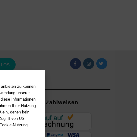
LOS
n anbieten zu können
erwendung unserer
 diese Informationen
Zahlweisen
Rahmen Ihrer Nutzung
 ein, denen kein
EUR
ugriff von US-
 Cookie-Nutzung
ung mit