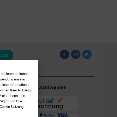
LOS
n anbieten zu können
erwendung unserer
 diese Informationen
Zahlweisen
Rahmen Ihrer Nutzung
 ein, denen kein
EUR
ugriff von US-
 Cookie-Nutzung
ung mit