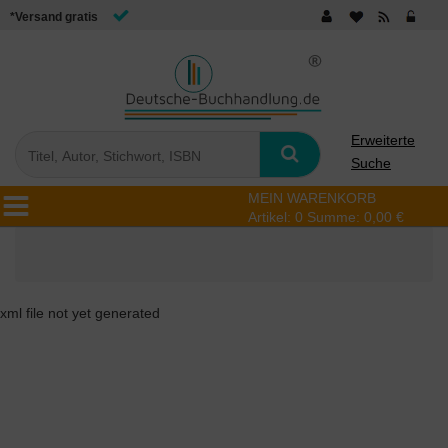
*Versand gratis
Erweiterte
Suche
MEIN WARENKORB
Artikel:
0
Summe:
0,00 €
xml file not yet generated