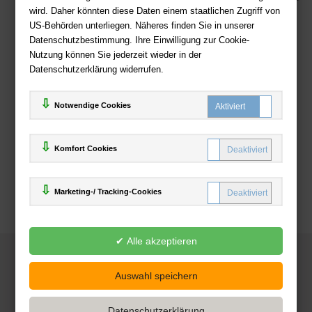
wird. Daher könnten diese Daten einem staatlichen Zugriff von
US-Behörden unterliegen. Näheres finden Sie in unserer
Zahlweisen
Datenschutzbestimmung. Ihre Einwilligung zur Cookie-
Nutzung können Sie jederzeit wieder in der
Datenschutzerklärung widerrufen.
Notwendige Cookies
Komfort Cookies
Marketing-/ Tracking-Cookies
© 2025
Deutsche-Buchhandlung.de
www.deutsche-buchhandlung.de ist ein Angebot der
KAUF
save
Handelsgesellschaft mbH
Powered by Inooga