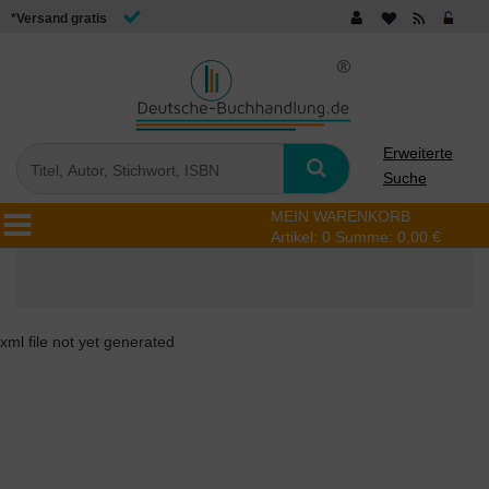
*Versand gratis
Erweiterte
Suche
MEIN WARENKORB
Artikel:
0
Summe:
0,00 €
xml file not yet generated