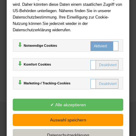
wird. Daher könnten diese Daten einem staatlichen Zugriff von
US-Behörden unterliegen. Näheres finden Sie in unserer
Zahlweisen
Datenschutzbestimmung. Ihre Einwilligung zur Cookie-
Nutzung können Sie jederzeit wieder in der
Datenschutzerklärung widerrufen.
Notwendige Cookies
Komfort Cookies
Marketing-/ Tracking-Cookies
© 2025
Deutsche-Buchhandlung.de
www.deutsche-buchhandlung.de ist ein Angebot der
KAUF
save
Handelsgesellschaft mbH
Powered by Inooga