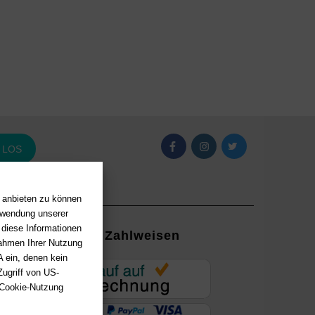
LOS
n anbieten zu können
erwendung unserer
 diese Informationen
Zahlweisen
Rahmen Ihrer Nutzung
 ein, denen kein
EUR
ugriff von US-
 Cookie-Nutzung
ung mit