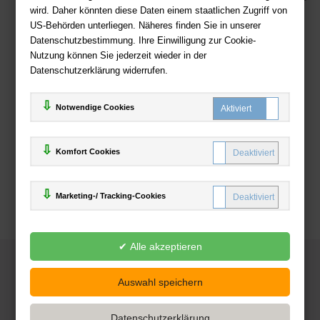
wird. Daher könnten diese Daten einem staatlichen Zugriff von
US-Behörden unterliegen. Näheres finden Sie in unserer
Zahlweisen
Datenschutzbestimmung. Ihre Einwilligung zur Cookie-
Nutzung können Sie jederzeit wieder in der
Datenschutzerklärung widerrufen.
Notwendige Cookies
Komfort Cookies
Marketing-/ Tracking-Cookies
© 2025
Deutsche-Buchhandlung.de
www.deutsche-buchhandlung.de ist ein Angebot der
KAUF
save
Handelsgesellschaft mbH
Powered by Inooga