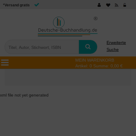
*Versand gratis
Erweiterte
Suche
MEIN WARENKORB
Artikel:
0
Summe:
0,00 €
xml file not yet generated