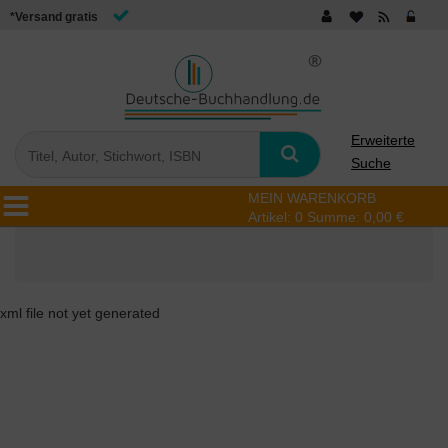
*Versand gratis
Erweiterte
Suche
MEIN WARENKORB
Artikel:
0
Summe:
0,00 €
xml file not yet generated