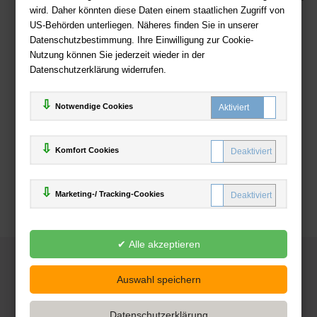
wird. Daher könnten diese Daten einem staatlichen Zugriff von
US-Behörden unterliegen. Näheres finden Sie in unserer
Zahlweisen
Datenschutzbestimmung. Ihre Einwilligung zur Cookie-
Nutzung können Sie jederzeit wieder in der
Datenschutzerklärung widerrufen.
Notwendige Cookies
Komfort Cookies
Marketing-/ Tracking-Cookies
© 2025
Deutsche-Buchhandlung.de
www.deutsche-buchhandlung.de ist ein Angebot der
KAUF
save
Handelsgesellschaft mbH
Powered by Inooga