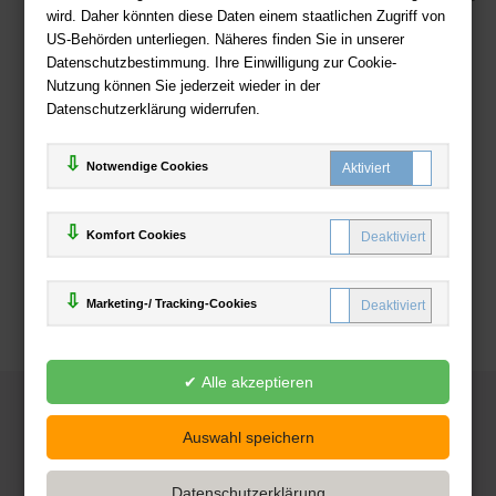
wird. Daher könnten diese Daten einem staatlichen Zugriff von
US-Behörden unterliegen. Näheres finden Sie in unserer
Zahlweisen
Datenschutzbestimmung. Ihre Einwilligung zur Cookie-
Nutzung können Sie jederzeit wieder in der
Datenschutzerklärung widerrufen.
Notwendige Cookies
Komfort Cookies
Marketing-/ Tracking-Cookies
© 2025
Deutsche-Buchhandlung.de
www.deutsche-buchhandlung.de ist ein Angebot der
KAUF
save
Handelsgesellschaft mbH
Powered by Inooga