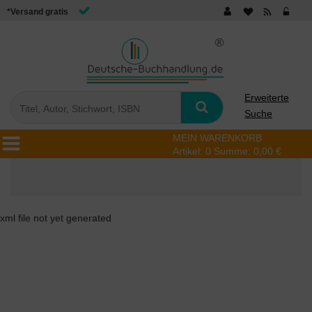
*Versand gratis
Erweiterte
Suche
MEIN WARENKORB
Artikel:
0
Summe:
0,00 €
xml file not yet generated