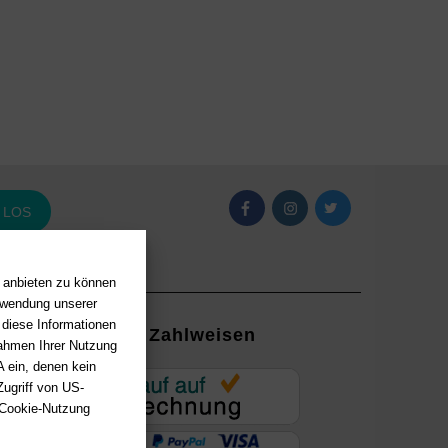
LOS
n anbieten zu können
erwendung unserer
 diese Informationen
Zahlweisen
Rahmen Ihrer Nutzung
 ein, denen kein
EUR
ugriff von US-
 Cookie-Nutzung
ung mit