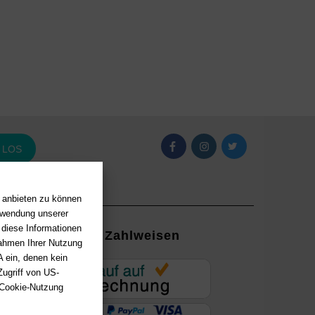
LOS
n anbieten zu können
erwendung unserer
 diese Informationen
Zahlweisen
Rahmen Ihrer Nutzung
 ein, denen kein
EUR
ugriff von US-
 Cookie-Nutzung
ung mit