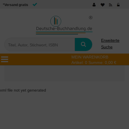
*Versand gratis
Erweiterte
Suche
MEIN WARENKORB
Artikel:
0
Summe:
0,00 €
xml file not yet generated