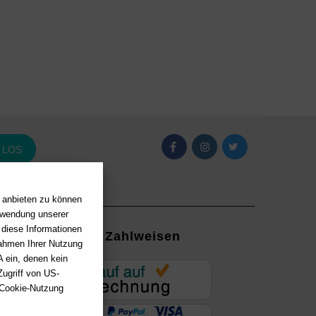
LOS
n anbieten zu können
erwendung unserer
 diese Informationen
Zahlweisen
Rahmen Ihrer Nutzung
 ein, denen kein
EUR
ugriff von US-
 Cookie-Nutzung
ung mit