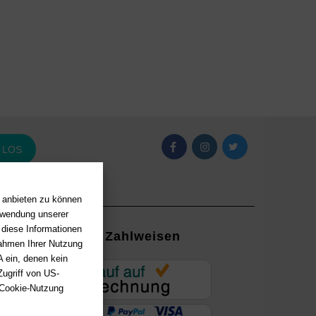
LOS
n anbieten zu können
erwendung unserer
 diese Informationen
Zahlweisen
Rahmen Ihrer Nutzung
 ein, denen kein
EUR
ugriff von US-
 Cookie-Nutzung
ung mit